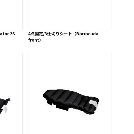
or 2S
4点固定/3仕切りシート（Barracuda
front）