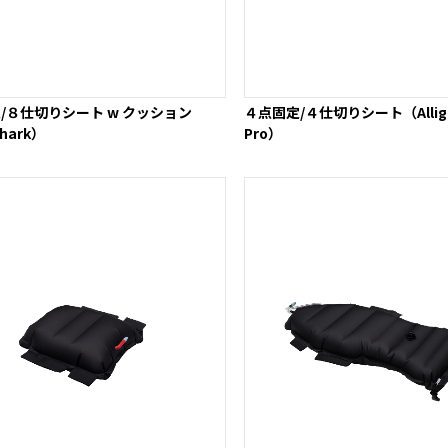
/８仕切りシート w クッション
４点固定/４仕切りシート（Alligat
Shark）
Pro）