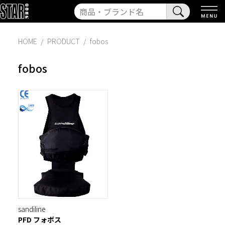
HOME
PRODUCT
fobos
fobos
sandiline
PFD フォボス