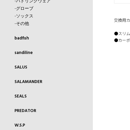
-パドリングウェア
-グローブ
-ソックス
交換用
-その他
●スリ
badfish
●カー
sandiline
SALUS
SALAMANDER
SEALS
PREDATOR
W.S.P