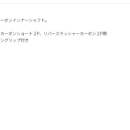
カーボンインナーシャフト。
ムカーボンショート２P、リバースラッシャーカーボン２P用
ボングリップ付き