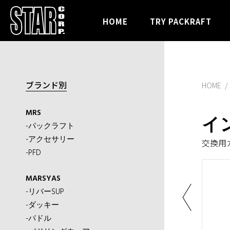
HOME
TRY PACKRAFT
ブランド別
HOME
MRS
イ
-パックラフト
-アクセサリー
交換用
-PFD
MARSYAS
-リバーSUP
-ダッキー
-パドル